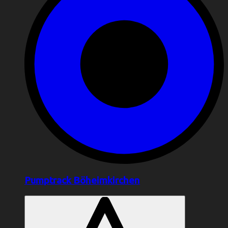
Pumptrack Böheimkirchen