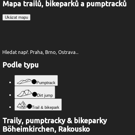
Mapa trailů, bikeparků a pumptracků
Ukázat mapu
Hledat např. Praha, Brno, Ostrava...
Podle typu
Pumptrack
Dirt jump
Trail & bikepark
Traily, pumptracky & bikeparky
Böheimkirchen, Rakousko