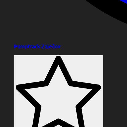
Pumptrack Zaječov