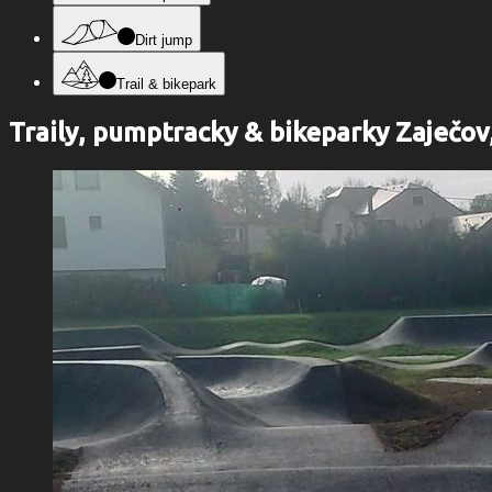
Dirt jump
Trail & bikepark
Traily, pumptracky & bikeparky Zaječov