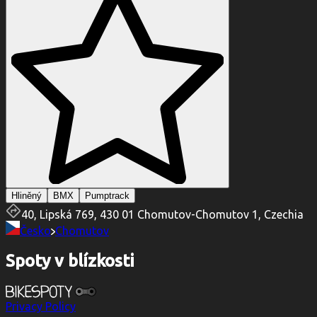
Hliněný
BMX
Pumptrack
40, Lipská 769, 430 01 Chomutov-Chomutov 1, Czechia
Česko
Chomutov
Spoty v blízkosti
Privacy Policy