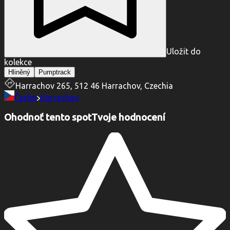
Uložit do
kolekce
Hliněný
Pumptrack
Harrachov 265, 512 46 Harrachov, Czechia
Česko
Harrachov
Ohodnoť tento spot
Tvoje hodnocení