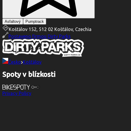
Asfaltový
Pumptrack
Košťálov 152, 512 02 Košťálov, Czechia
Postaveno firmou
Dirty Parks
Česko
Košťálov
Spoty v blízkosti
Privacy Policy