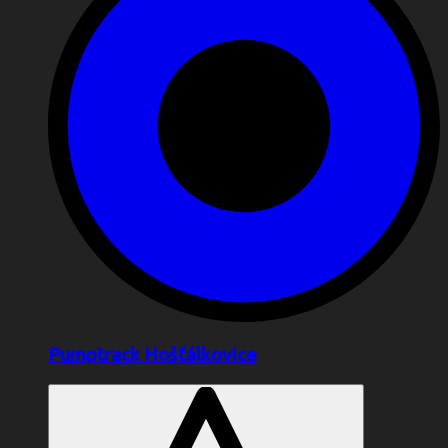
Pumptrack Hošťálkovice